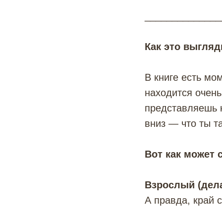
______________
Как это выгляд
В книге есть мо
находится очень
представляешь к
вниз — что ты т
Вот как может 
Взрослый (дела
А правда, край с