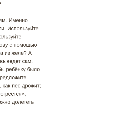
?
тям. Именно
ги. Используйте
пользуйте
лову с помощью
 а из желе? А
 выведет сам.
обы ребёнку было
 предложите
 как пёс дрожит;
зогреется»,
ожно долететь