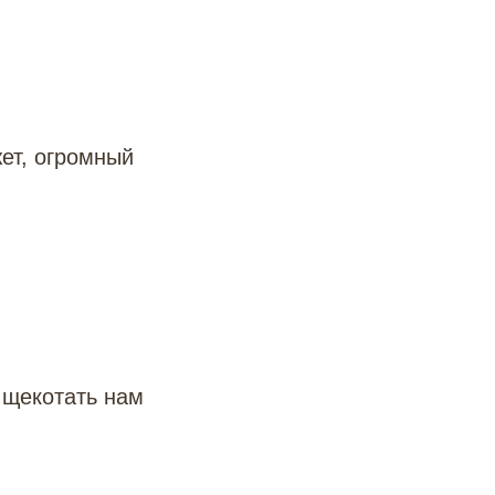
жет, огромный
 щекотать нам