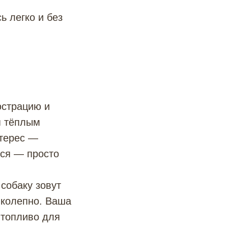
ь легко и без
юстрацию и
я тёплым
нтерес —
тся — просто
собаку зовут
иколепно. Ваша
 топливо для