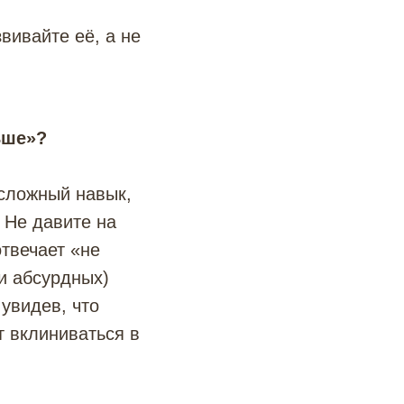
ивайте её, а не
ьше»?
 сложный навык,
 Не давите на
отвечает «не
и абсурдных)
увидев, что
т вклиниваться в