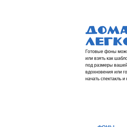
ФОНЫ
ФИГУРК
Скачать PDF
Скачать P
скачать
Раздел б
на са