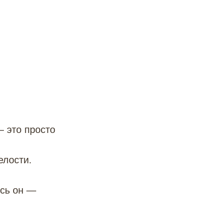
— это просто
елости.
есь он —