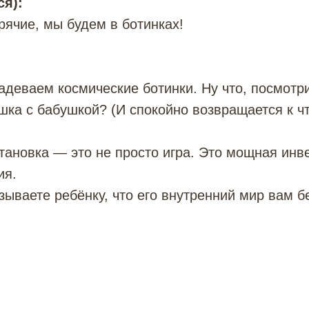
ся):
заказа
орячие, мы будем в ботинках!
адеваем космические ботинки. Ну что, посмотр
ка с бабушкой? (И спокойно возвращается к чт
ДОМАШНИ
тановка — это не просто игра. Это мощная инв
ЛЕГКО И 
ия.
Готовые фоны можно использова
зываете ребёнку, что его внутренний мир вам б
или взять как шаблон. Просто при
под размеры вашей коробки! Это 
вдохновения или готовое решение
начать спектакль и не хочется рис