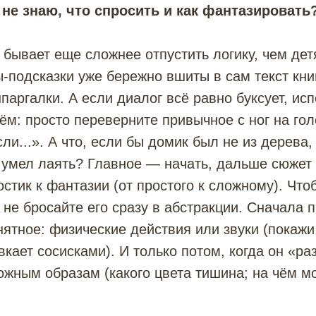
) не знаю, что спросить и как фантазировать
бывает еще сложнее отпустить логику, чем де
-подсказки уже бережно вшиты в сам текст кни
шпаргалки. А если диалог всё равно буксует, ис
ём: просто переверните привычное с ног на го
ли...». А что, если бы домик был не из дерева,
т умел лаять? Главное — начать, дальше сюжет
остик к фантазии (от простого к сложному). Чт
, не бросайте его сразу в абстракции. Сначала
нятное: физические действия или звуки (покажи,
вкает сосисками). И только потом, когда он «ра
ожным образам (какого цвета тишина; на чём м