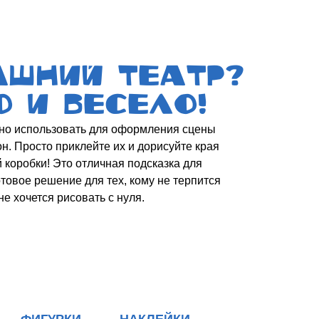
И
НАКЛЕЙКИ
DF
Скачать PDF
 одним архивом
удет пополняться
йт проекта