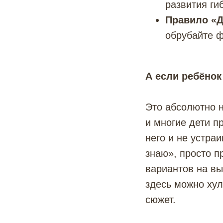
развития ги
Правило «Да
обрубайте ф
А если ребёнок
Это абсолютно 
и многие дети п
него и не устра
знаю», просто п
вариантов на вы
здесь можно хул
сюжет.