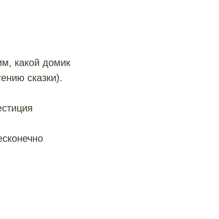
ть книгу
им, какой домик
ению сказки).
Й ТЕАТР?
естиция
ВЕСЕЛО!
ть для оформления сцены
есконечно
клейте их и дорисуйте края
отличная подсказка для
 для тех, кому не терпится
овать с нуля.